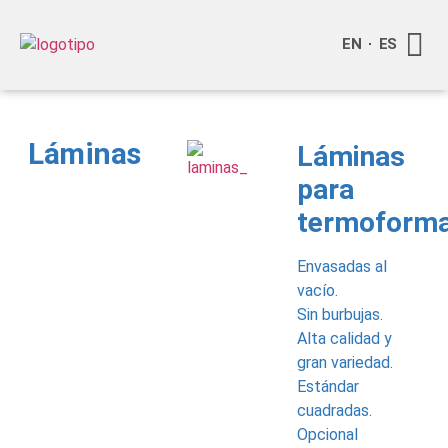
EN
ES
Quienes
Info a
Compra o
Láminas
Láminas
para
termoform
Envasadas al
vacío.
Sin burbujas.
Alta calidad y
gran variedad.
Estándar
cuadradas.
Opcional