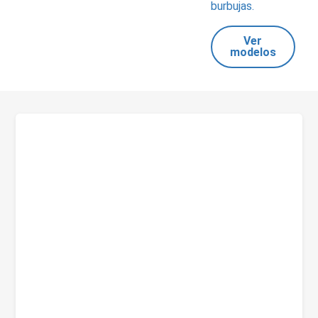
burbujas.
Ver
modelos