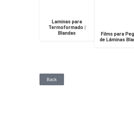
Laminas para
Termoformado |
Blandas
Films para Pe
de Láminas Bl
Back