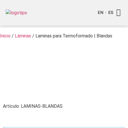
EN
ES
Quienes
Info a
Compra o
Inicio
/
Láminas
/ Laminas para Termoformado | Blandas
Artículo: LAMINAS-BLANDAS