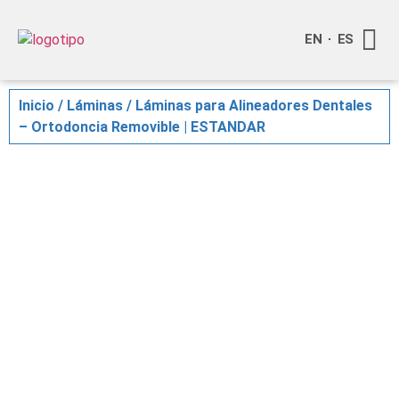
EN
ES
Quienes
Info a
Compra o
Inicio
/
Láminas
/ Láminas para Alineadores Dentales
– Ortodoncia Removible | ESTANDAR