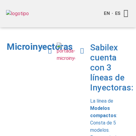
EN
ES
Quienes
Info a
Compra o
Microinyectoras
Sabilex
cuenta
con 3
líneas de
Inyectoras:
La línea de
Modelos
compactos
:
Consta de 5
modelos.