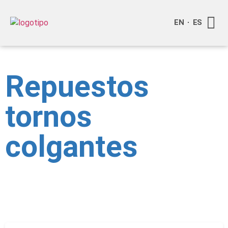
EN
ES
Quienes
Info a
Compra o
Repuestos
tornos
colgantes