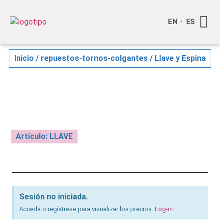
EN
ES
Quienes
Info a
Compra o
Inicio
/
repuestos-tornos-colgantes
/ Llave y Espina
Artículo: LLAVE
Sesión no iniciada.
Acceda o regístrese para visualizar los precios.
Log-in