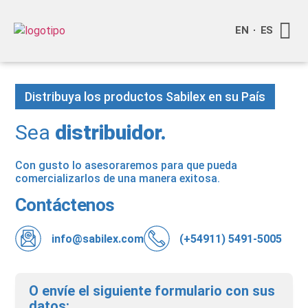
EN
ES
Quienes
Info a
Compra o
Distribuya los productos Sabilex en su País
Sea
distribuidor.
Con gusto lo asesoraremos para que pueda
comercializarlos de una manera exitosa.
Contáctenos
info@sabilex.com
(+54911) 5491-5005
O envíe el siguiente formulario con sus
datos: