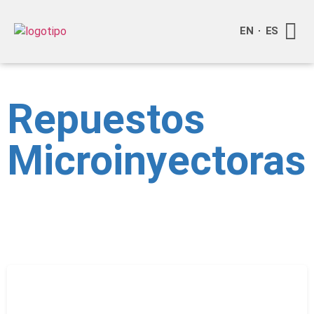
EN
ES
Quienes
Info a
Compra o
Repuestos
Microinyectoras