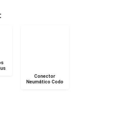
:
os
lus
Conector
Neumático Codo