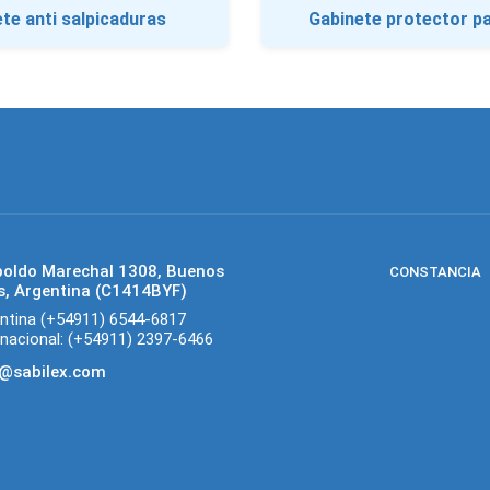
te anti salpicaduras
Gabinete protector p
poldo Marechal 1308, Buenos
CONSTANCIA
s, Argentina (C1414BYF)
ntina (+54911) 6544-6817
rnacional: (+54911) 2397-6466
o@sabilex.com