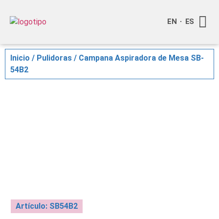
EN
ES
Quienes
Info a
Compra o
Inicio
/
Pulidoras
/ Campana Aspiradora de Mesa SB-
54B2
Artículo: SB54B2