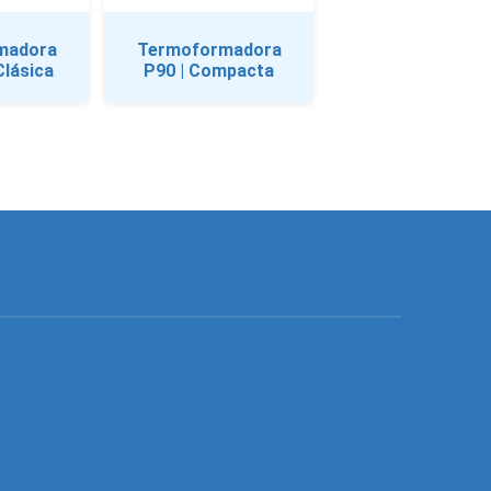
Termoformadora
madora
P90 | Compacta
Clásica