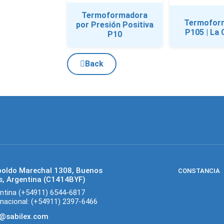
Termoformadora
Termofor
por Presión Positiva
P105 | La 
P10
Back
poldo Marechal 1308, Buenos
CONSTANCIA
s, Argentina (C1414BYF)
ntina (+54911) 6544-6817
rnacional: (+54911) 2397-6466
o@sabilex.com