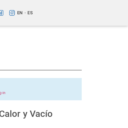
EN
ES
g-in
alor y Vacío