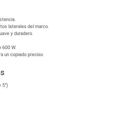
stencia.
os laterales del marco.
uave y duradero.
e 600 W.
a un copiado preciso.
as
 5″)