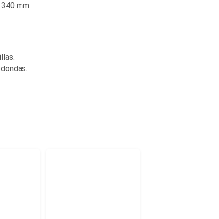
× 340 mm
llas.
edondas.