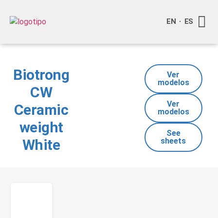
EN
ES
Quienes
Info a
Compra o
Biotrong
Ver
modelos
CW
Ver
Ceramic
modelos
weight
See
White
sheets