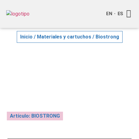
EN
ES
Quienes
Info a
Compra o
Inicio
/
Materiales y cartuchos
/ Biostrong
Artículo: BIOSTRONG