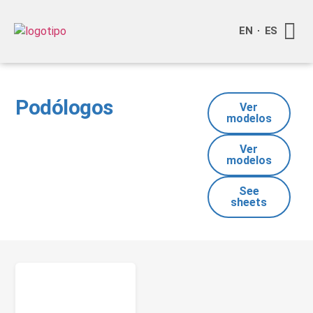
EN
ES
Quienes
Info a
Compra o
Podólogos
Ver
modelos
Ver
modelos
See
sheets