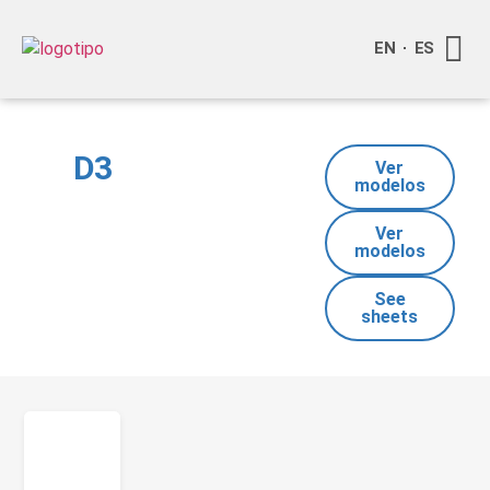
EN
ES
Quienes
Info a
Compra o
D3
Ver
modelos
Ver
modelos
See
sheets