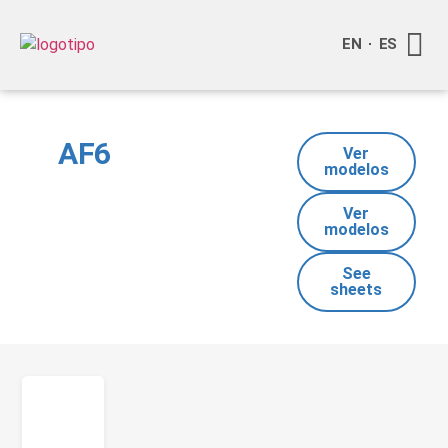
EN
ES
Quienes
Info a
Compra o
AF6
Ver
modelos
Ver
modelos
See
sheets