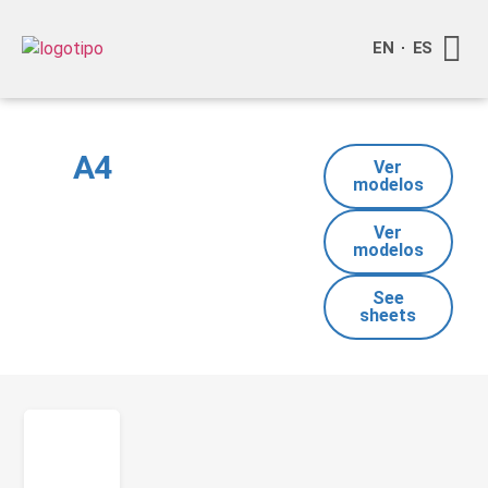
EN
ES
Quienes
Info a
Compra o
A4
Ver
modelos
Ver
modelos
See
sheets