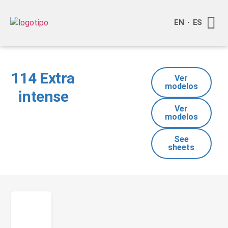
EN
ES
Quienes
Info a
Compra o
114 Extra
Ver
modelos
intense
Ver
modelos
See
sheets