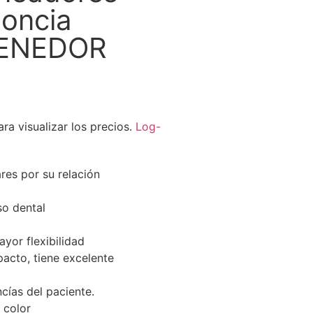
doncia
TENEDOR
ra visualizar los precios.
Log-
res por su relación
so dental
yor flexibilidad
mpacto, tiene excelente
cías del paciente.
 color