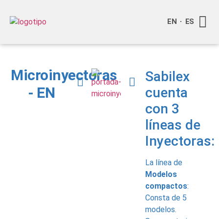
EN
ES
Quienes
Info a
Compra o
Microinyectoras
Sabilex
- EN
cuenta
con 3
líneas de
Inyectoras:
La línea de
Modelos
compactos
:
Consta de 5
modelos.