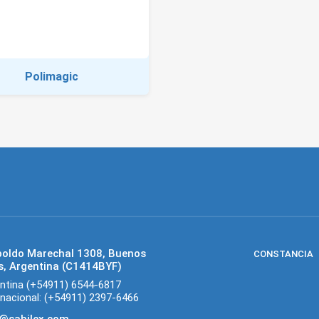
Polimagic
poldo Marechal 1308, Buenos
CONSTANCIA
s, Argentina (C1414BYF)
ntina (+54911) 6544-6817
rnacional: (+54911) 2397-6466
o@sabilex.com