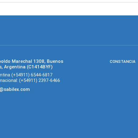
poldo Marechal 1308, Buenos
CONSTANCIA
s, Argentina (C1414BYF)
ntina (+54911) 6544-6817
rnacional: (+54911) 2397-6466
o@sabilex.com