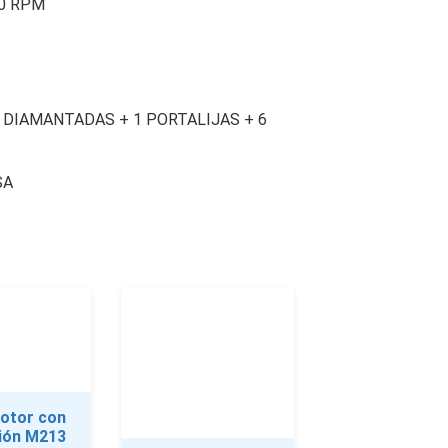
00 RPM
S DIAMANTADAS + 1 PORTALIJAS + 6
SA
otor con
ión M213