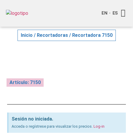
EN
ES
Quienes
Info a
Compra o
Inicio
/
Recortadoras
/ Recortadora 7150
Artículo: 7150
Sesión no iniciada.
Acceda o regístrese para visualizar los precios.
Log-in