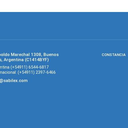
poldo Marechal 1308, Buenos
CONSTANCIA
s, Argentina (C1414BYF)
ntina (+54911) 6544-6817
rnacional: (+54911) 2397-6466
o@sabilex.com