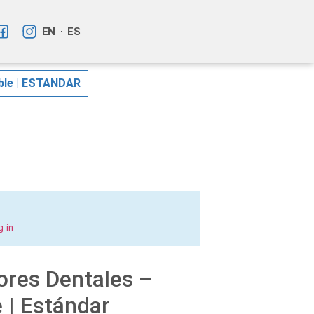
EN
ES
ible | ESTANDAR
g-in
ores Dentales –
 | Estándar