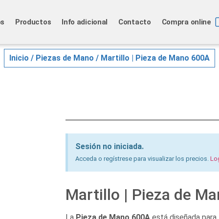
os
Productos
Info adicional
Contacto
Compra online
Inicio
/
Piezas de Mano
/ Martillo | Pieza de Mano 600A
Sesión no iniciada.
Acceda o regístrese para visualizar los precios.
Lo
Martillo | Pieza de M
La
Pieza de Mano 600A
está diseñada para 