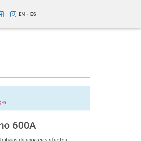
EN
ES
g-in
ano 600A
trabajos de engarce y efectos