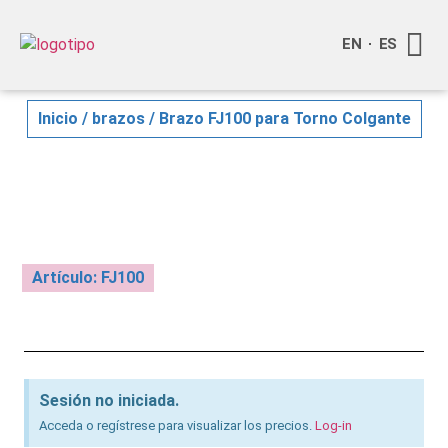
EN
ES
Quienes
Info a
Compra o
Inicio
/
brazos
/ Brazo FJ100 para Torno Colgante
Artículo: FJ100
Sesión no iniciada.
Acceda o regístrese para visualizar los precios.
Log-in