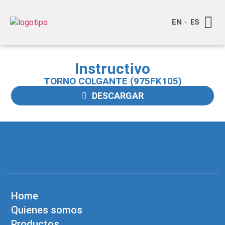
EN
ES
Quienes
Info a
Compra o
Instructivo
TORNO COLGANTE (975FK105)
DESCARGAR
Home
Quienes somos
Productos