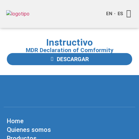
EN
ES
Quienes
Info a
Compra o
Instructivo
MDR Declaration of Comformity
DESCARGAR
Home
Quienes somos
Productos