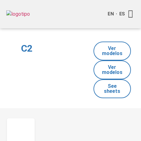
EN
ES
Quienes
Info a
Compra o
C2
Ver
modelos
Ver
modelos
See
sheets