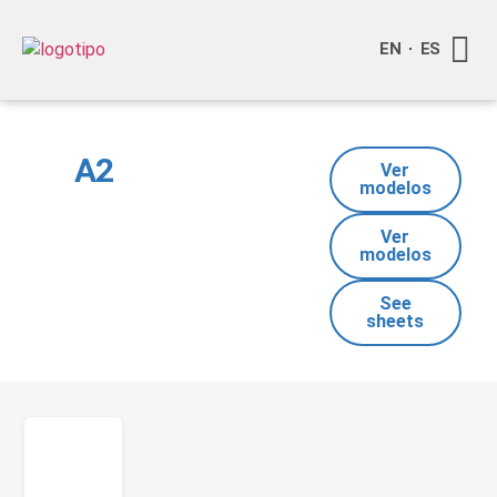
EN
ES
Quienes
Info a
Compra o
A2
Ver
modelos
Ver
modelos
See
sheets