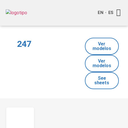
EN
ES
Quienes
Info a
Compra o
247
Ver
modelos
Ver
modelos
See
sheets