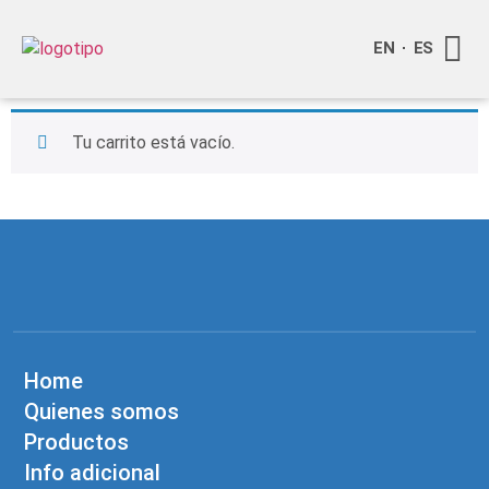
EN
ES
Quienes
Info a
Compra o
Tu carrito está vacío.
Home
Quienes somos
Productos
Info adicional