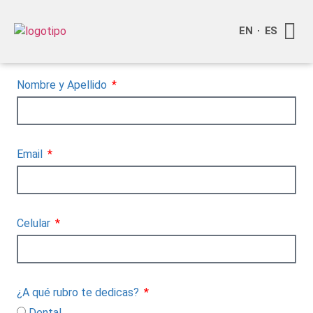
EN
ES
Quienes
Info a
Compra o
Nombre y Apellido
Email
Celular
¿A qué rubro te dedicas?
Dental