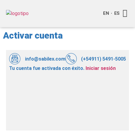
EN
ES
Quienes
Info a
Compra o
Activar cuenta
info@sabilex.com
(+54911) 5491-5005
Tu cuenta fue activada con éxito.
Iniciar sesión