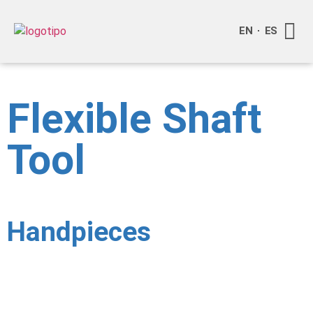
EN
ES
About S
Become o
Contact Us
Flexible Shaft
Tool
Handpieces