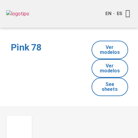
EN
ES
Quienes
Info a
Compra o
Pink 78
Ver
modelos
Ver
modelos
See
sheets